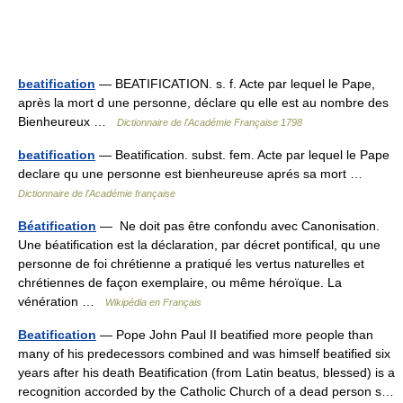
beatification
— BEATIFICATION. s. f. Acte par lequel le Pape,
après la mort d une personne, déclare qu elle est au nombre des
Bienheureux …
Dictionnaire de l'Académie Française 1798
beatification
— Beatification. subst. fem. Acte par lequel le Pape
declare qu une personne est bienheureuse aprés sa mort …
Dictionnaire de l'Académie française
Béatification
— Ne doit pas être confondu avec Canonisation.
Une béatification est la déclaration, par décret pontifical, qu une
personne de foi chrétienne a pratiqué les vertus naturelles et
chrétiennes de façon exemplaire, ou même héroïque. La
vénération …
Wikipédia en Français
Beatification
— Pope John Paul II beatified more people than
many of his predecessors combined and was himself beatified six
years after his death Beatification (from Latin beatus, blessed) is a
recognition accorded by the Catholic Church of a dead person s…