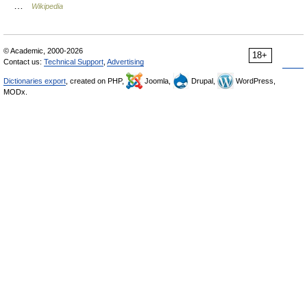
…
Wikipedia
© Academic, 2000-2026
18+
Contact us:
Technical Support
,
Advertising
Dictionaries export
, created on PHP,
Joomla,
Drupal,
WordPress,
MODx.