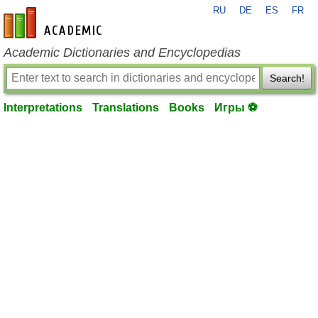
RU
DE
ES
FR
en-academic.com
Academic Dictionaries and Encyclopedias
Search!
Interpretations
Translations
Books
Игры ⚽