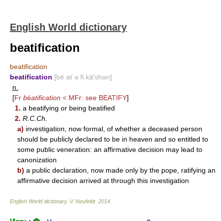
English World dictionary
beatification
beatification
beatification
[bē at΄ə fi kā′shən]
n.
[
Fr
b
é
atification
< MFr: see
BEATIFY
]
1.
a beatifying or being beatified
2.
R.C.Ch.
a)
investigation, now formal, of whether a deceased person
should be publicly declared to be in heaven and so entitled to
some public veneration: an affirmative decision may lead to
canonization
b)
a public declaration, now made only by the pope, ratifying an
affirmative decision arrived at through this investigation
English World dictionary
.
V. Neufeldt
.
2014
.