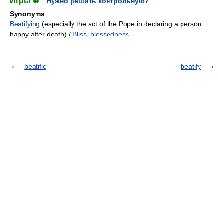
Игры ⚽
Нужно решить контрольную?
Synonyms
:
Beatifying
(especially the act of the Pope in declaring a person
happy after death) /
Bliss
,
blessedness
beatific
beatify