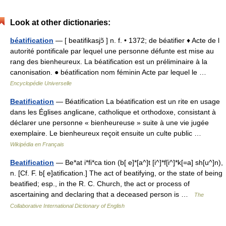
Look at other dictionaries:
béatification
— [ beatifikasjɔ̃ ] n. f. • 1372; de béatifier ♦ Acte de l
autorité pontificale par lequel une personne défunte est mise au
rang des bienheureux. La béatification est un préliminaire à la
canonisation. ● béatification nom féminin Acte par lequel le …
Encyclopédie Universelle
Beatification
— Béatification La béatification est un rite en usage
dans les Églises anglicane, catholique et orthodoxe, consistant à
déclarer une personne « bienheureuse » suite à une vie jugée
exemplaire. Le bienheureux reçoit ensuite un culte public …
Wikipédia en Français
Beatification
— Be*at i*fi*ca tion (b[ e]*[a^]t [i^]*f[i^]*k[=a] sh[u^]n),
n. [Cf. F. b[ e]atification.] The act of beatifying, or the state of being
beatified; esp., in the R. C. Church, the act or process of
ascertaining and declaring that a deceased person is …
The
Collaborative International Dictionary of English